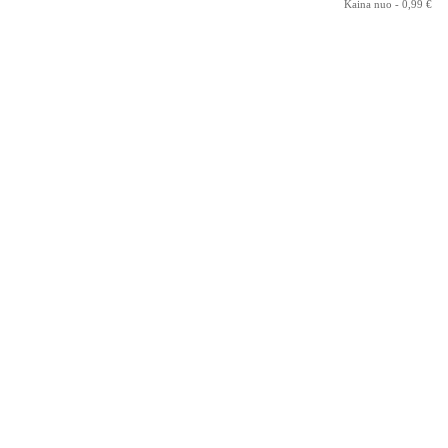
Kaina nuo -
0,99 €