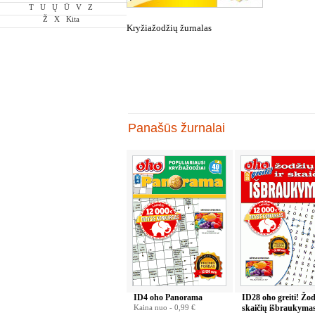
T
U
Ų
Ū
V
Z
Ž
X
Kita
Kryžiažodžių žurnalas
Panašūs žurnalai
ID4 oho Panorama
ID28 oho greiti! Žod
Kaina nuo -
0,99 €
skaičių išbraukyma