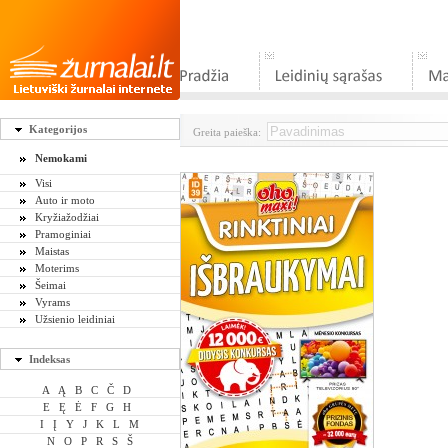
Kategorijos
Greita paieška:
Nemokami
Visi
Auto ir moto
Kryžiažodžiai
Pramoginiai
Maistas
Moterims
Šeimai
Vyrams
Užsienio leidiniai
Indeksas
A
Ą
B
C
Č
D
E
Ę
Ė
F
G
H
I
Į
Y
J
K
L
M
N
O
P
R
S
Š