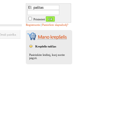
Prisiminti
Registruotis
|
Pamiršote slaptažodį?
etali paieška
Krepšelis tuščias
Pasirinkite leidinį, kurį norite
įsigyti.