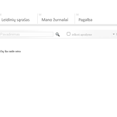
D
ieškoti aprašyme
ių šia raide nėra