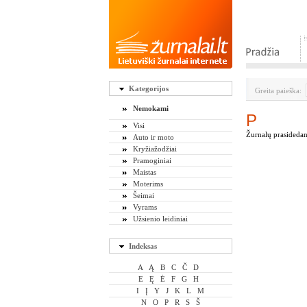
Kategorijos
Greita paieška:
Nemokami
P
Visi
Žurnalų prasidedanč
Auto ir moto
Kryžiažodžiai
Pramoginiai
Maistas
Moterims
Šeimai
Vyrams
Užsienio leidiniai
Indeksas
A
Ą
B
C
Č
D
E
Ę
Ė
F
G
H
I
Į
Y
J
K
L
M
N
O
P
R
S
Š