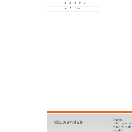
T
U
Ų
Ū
V
Z
Ž
X
Kita
Pradžia
Leidinių sąraš
Mano žurnala
Pagalba