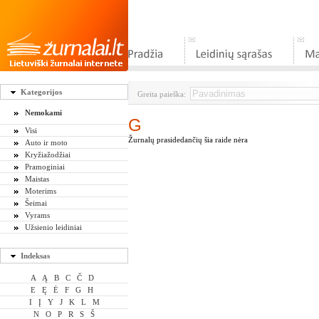
Kategorijos
Greita paieška:
Nemokami
G
Visi
Žurnalų prasidedančių šia raide nėra
Auto ir moto
Kryžiažodžiai
Pramoginiai
Maistas
Moterims
Šeimai
Vyrams
Užsienio leidiniai
Indeksas
A
Ą
B
C
Č
D
E
Ę
Ė
F
G
H
I
Į
Y
J
K
L
M
N
O
P
R
S
Š