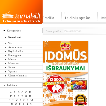
Kategorijos
Greita paieška:
Nemokami
Visi
Auto ir moto
Kryžiažodžiai
Pramoginiai
Maistas
Moterims
Šeimai
Vyrams
Užsienio leidiniai
Indeksas
A
Ą
B
C
Č
D
E
Ę
Ė
F
G
H
I
Į
Y
J
K
L
M
N
O
P
R
S
Š