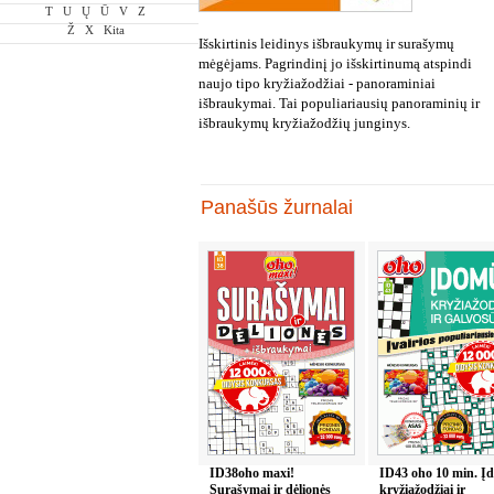
T
U
Ų
Ū
V
Z
Ž
X
Kita
Išskirtinis leidinys išbraukymų ir surašymų
mėgėjams. Pagrindinį jo išskirtinumą atspindi
naujo tipo kryžiažodžiai - panoraminiai
išbraukymai. Tai populiariausių panoraminių ir
išbraukymų kryžiažodžių junginys.
Panašūs žurnalai
ID38oho maxi!
ID43 oho 10 min. Į
Surašymai ir dėlionės
kryžiažodžiai ir