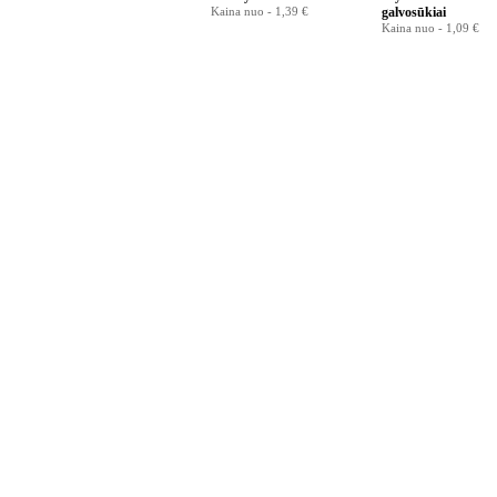
Kaina nuo -
1,39 €
galvosūkiai
Kaina nuo -
1,09 €