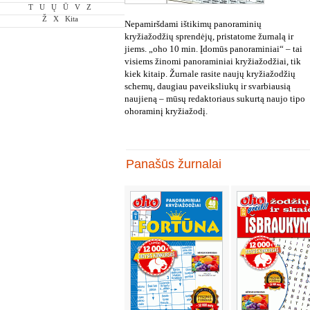
T
U
Ų
Ū
V
Z
Ž
X
Kita
Nepamiršdami ištikimų panoraminių
kryžiažodžių sprendėjų, pristatome žurnalą ir
jiems. „oho 10 min. Įdomūs panoraminiai“ – tai
visiems žinomi panoraminiai kryžiažodžiai, tik
kiek kitaip. Žurnale rasite naujų kryžiažodžių
schemų, daugiau paveiksliukų ir svarbiausią
naujieną – mūsų redaktoriaus sukurtą naujo tipo
ohoraminį kryžiažodį.
Panašūs žurnalai