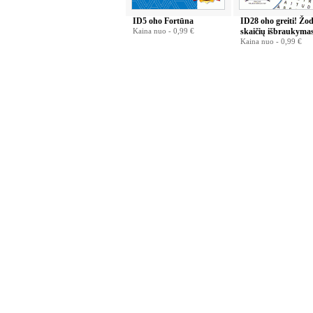
ID5 oho Fortūna
ID28 oho greiti! Žod
Kaina nuo -
0,99 €
skaičių išbraukyma
Kaina nuo -
0,99 €