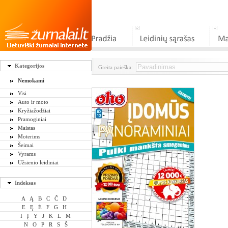
Kategorijos
Greita paieška:
Nemokami
Visi
Auto ir moto
Kryžiažodžiai
Pramoginiai
Maistas
Moterims
Šeimai
Vyrams
Užsienio leidiniai
Indeksas
A
Ą
B
C
Č
D
E
Ę
Ė
F
G
H
I
Į
Y
J
K
L
M
N
O
P
R
S
Š