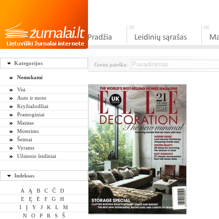
Kategorijos
Greita paieška:
Nemokami
Visi
Auto ir moto
Kryžiažodžiai
Pramoginiai
Maistas
Moterims
Šeimai
Vyrams
Užsienio leidiniai
Indeksas
A
Ą
B
C
Č
D
E
Ę
Ė
F
G
H
I
Į
Y
J
K
L
M
N
O
P
R
S
Š