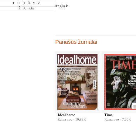
T
U
Ų
Ū
V
Z
Anglų k.
Ž
X
Kita
Panašūs žurnalai
Ideal home
Time
Kaina nuo -
10,99 €
Kaina nuo -
7,00 €