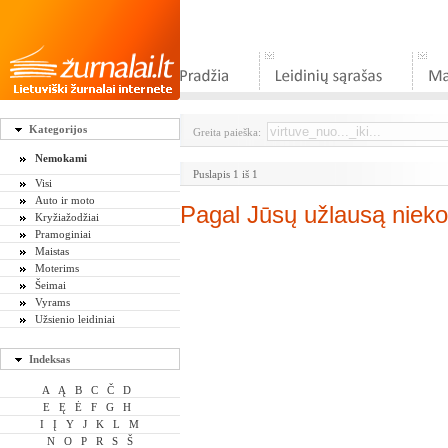
Kategorijos
Greita paieška:
Nemokami
Puslapis 1 iš 1
Visi
Auto ir moto
Pagal Jūsų užlausą nieko
Kryžiažodžiai
Pramoginiai
Maistas
Moterims
Šeimai
Vyrams
Užsienio leidiniai
Indeksas
A
Ą
B
C
Č
D
E
Ę
Ė
F
G
H
I
Į
Y
J
K
L
M
N
O
P
R
S
Š