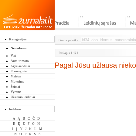
Kategorijos
Greita paieška:
Nemokami
Puslapis 1 iš 1
Visi
Auto ir moto
Pagal Jūsų užlausą nieko
Kryžiažodžiai
Pramoginiai
Maistas
Moterims
Šeimai
Vyrams
Užsienio leidiniai
Indeksas
A
Ą
B
C
Č
D
E
Ę
Ė
F
G
H
I
Į
Y
J
K
L
M
N
O
P
R
S
Š