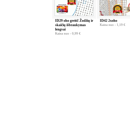
ID29 oho greiti! Žodžių ir
ID42 2xoho
skaičių išbraukymas
Kaina nuo -
1,19 €
lengvai
Kaina nuo -
0,99 €