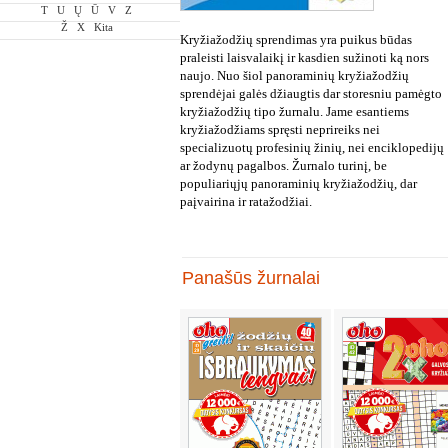
T
U
Ų
Ū
V
Z
Ž
X
Kita
Kryžiažodžių sprendimas yra puikus būdas
praleisti laisvalaikį ir kasdien sužinoti ką nors
naujo. Nuo šiol panoraminių kryžiažodžių
sprendėjai galės džiaugtis dar storesniu pamėgto
kryžiažodžių tipo žurnalu. Jame esantiems
kryžiažodžiams spręsti neprireiks nei
specializuotų profesinių žinių, nei enciklopedijų
ar žodynų pagalbos. Žurnalo turinį, be
populiariųjų panoraminių kryžiažodžių, dar
paįvairina ir ratažodžiai.
Panašūs žurnalai