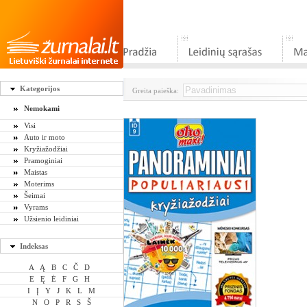
Kategorijos
Greita paieška:
Nemokami
Visi
Auto ir moto
Kryžiažodžiai
Pramoginiai
Maistas
Moterims
Šeimai
Vyrams
Užsienio leidiniai
Indeksas
A
Ą
B
C
Č
D
E
Ę
Ė
F
G
H
I
Į
Y
J
K
L
M
N
O
P
R
S
Š