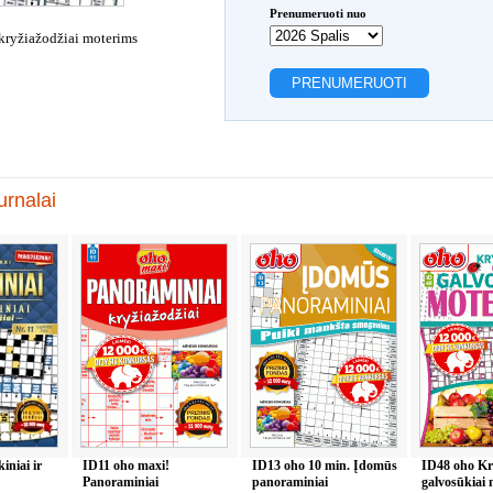
Prenumeruoti nuo
kryžiažodžiai moterims
rnalai
iniai ir
ID11 oho maxi!
ID13 oho 10 min. Įdomūs
ID48 oho Kry
Panoraminiai
panoraminiai
galvosūkiai 