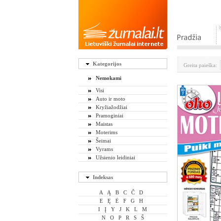
Kategorijos
Greita paieška:
Nemokami
Visi
Auto ir moto
Kryžiažodžiai
Pramoginiai
Maistas
Moterims
Šeimai
Vyrams
Užsienio leidiniai
Indeksas
A
Ą
B
C
Č
D
E
Ę
Ė
F
G
H
I
Į
Y
J
K
L
M
N
O
P
R
S
Š