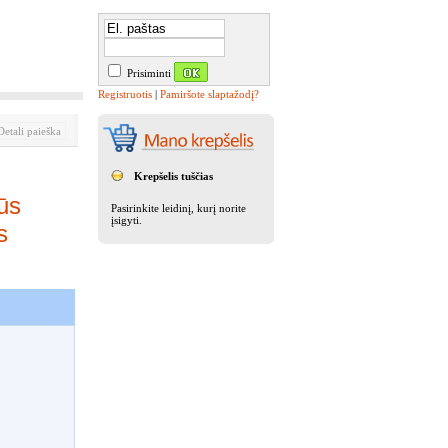
Prisiminti
Registruotis
|
Pamiršote slaptažodį?
etali paieška
Krepšelis tuščias
ūs
Pasirinkite leidinį, kurį norite
įsigyti.
s