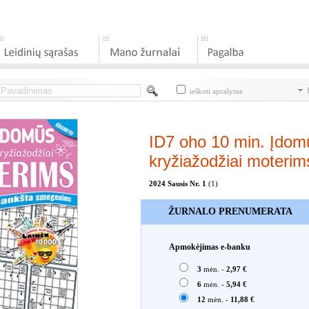
D
ieškoti aprašyme
ID7 oho 10 min. Įdom
kryžiažodžiai moterim
2024 Sausis Nr. 1
(1)
ŽURNALO PRENUMERATA
Apmokėjimas e-banku
3
mėn. -
2,97 €
6
mėn. -
5,94 €
12
mėn. -
11,88 €