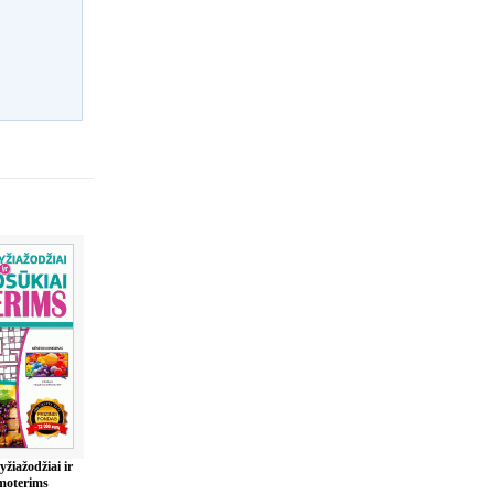
žiažodžiai ir
moterims