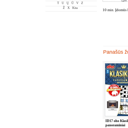
T
U
Ų
Ū
V
Z
Ž
X
Kita
10 min. Įdomūs 
Panašūs žu
ID17 oho Klasik
panoraminiai