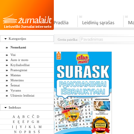
Kategorijos
Greita paieška:
Nemokami
Visi
Auto ir moto
Kryžiažodžiai
Pramoginiai
Maistas
Moterims
Šeimai
Vyrams
Užsienio leidiniai
Indeksas
A
Ą
B
C
Č
D
E
Ę
Ė
F
G
H
I
Į
Y
J
K
L
M
N
O
P
R
S
Š