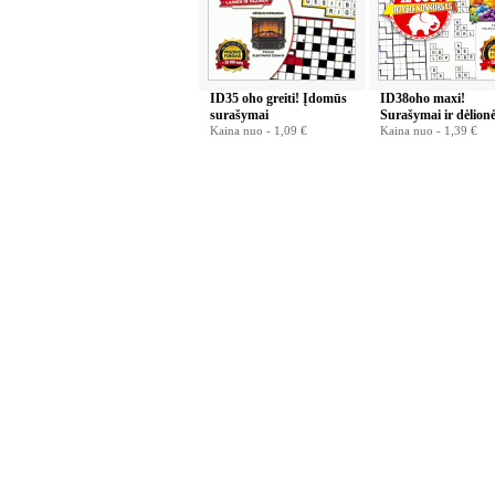
ID35 oho greiti! Įdomūs
ID38oho maxi!
surašymai
Surašymai ir dėlion
Kaina nuo -
1,09 €
Kaina nuo -
1,39 €