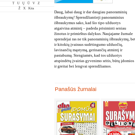
T
U
Ų
Ū
V
Z
Ž
X
Kita
Daug, labai daug ir dar daugiau panoraminių
išbraukymų! Sprendžiantieji panoraminius
išbraukymus sako, kad šio tipo užduotys
atgaivina atmintį – padeda prisiminti seniau
žinotus ir primirštus dalykus. Naujajame žurnale
sprendėjai ras ne tik panoraminių išbraukymų, be
ir kitokių įvairaus sudėtingumo užduočių,
lavinančių mąstymą, gerinančių atmintį ir
pastabumą. Stengiamės, kad tos užduotys
atspindėtų įvairias gyvenimo sritis, būtų įdomios
ir greitai bei lengvai sprendžiamos.
Panašūs žurnalai