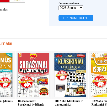
Prenumeruoti nuo
rnalas.
rnalai
in. Įdomūs
ID38oho maxi!
ID17 oho Klasikiniai ir
ID39 oho ma
Surašymai ir dėlionės
panoraminiai
Rinktiniai i