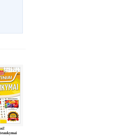
xi!
šbraukymai