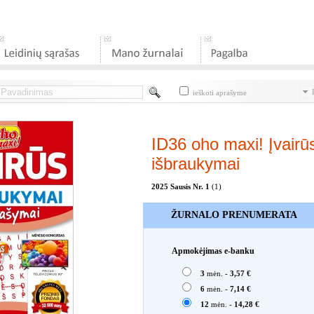
D
ieškoti aprašyme
ID36 oho maxi! Įvairū
išbraukymai
2025 Sausis Nr. 1
(1)
ŽURNALO PRENUMERATA
Apmokėjimas e-banku
3
mėn. -
3,57 €
6
mėn. -
7,14 €
12
mėn. -
14,28 €