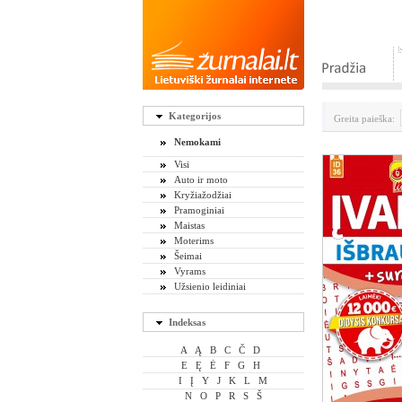
Kategorijos
Greita paieška:
Nemokami
Visi
Auto ir moto
Kryžiažodžiai
Pramoginiai
Maistas
Moterims
Šeimai
Vyrams
Užsienio leidiniai
Indeksas
A
Ą
B
C
Č
D
E
Ę
Ė
F
G
H
I
Į
Y
J
K
L
M
N
O
P
R
S
Š