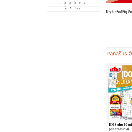
T
U
Ų
Ū
V
Z
Ž
X
Kita
Kryžiažodžių žu
Panašūs žu
ID13 oho 10 m
panoraminiai