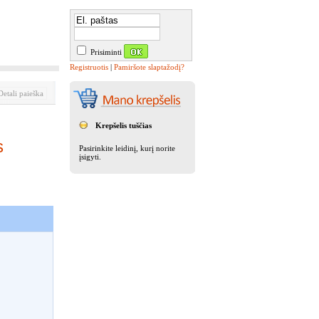
Prisiminti
Registruotis
|
Pamiršote slaptažodį?
etali paieška
Krepšelis tuščias
s
Pasirinkite leidinį, kurį norite
įsigyti.